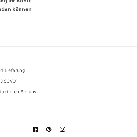
ng Ihr Konto
enden können
.
d Lieferung
 (DSGVO)
taktieren Sie uns
Facebook
Pinterest
Instagram