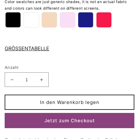
Color swatches are just generic shades, it is not an actual fabric
and colors can look different on different screens.
GRÖSSENTABELLE
Anzahl
Verringere
Erhöhe
die
die
Menge
Menge
für
für
In den Warenkorb legen
Strumpfhalter
Strumpfhalter
mit
mit
Jetzt zum Checkout
4
4
Riemen
Riemen
GRETA
GRETA