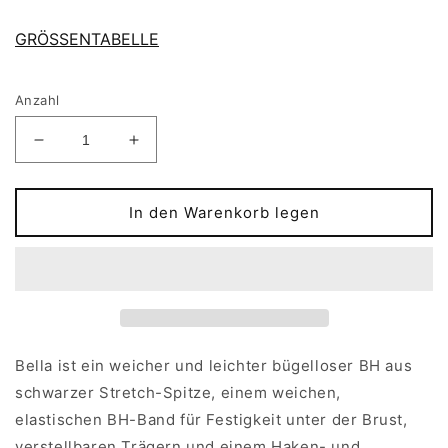
GRÖSSENTABELLE
Anzahl
Verringere
Erhöhe
die
die
Menge
Menge
für
für
In den Warenkorb legen
Schwarzes
Schwarzes
Spitzen-
Spitzen-
Bralette
Bralette
BELLA,
BELLA,
Größe
Größe
34B
34B
Bella ist ein weicher und leichter bügelloser BH aus
schwarzer Stretch-Spitze, einem weichen,
elastischen BH-Band für Festigkeit unter der Brust,
verstellbaren Trägern und einem Haken- und