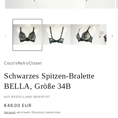
Medien
M
1
2
in
i
Modal
M
öffnen
ö
Coco'sRetroCloset
Schwarzes Spitzen-Bralette
BELLA, Größe 34B
AUF BESTELLUNG GEFERTIGT
Normaler
€46.00 EUR
Preis
Versand
wird beim Checkout berechnet