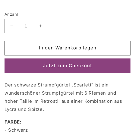
Anzahl
Verringere
Erhöhe
die
die
Menge
Menge
für
für
In den Warenkorb legen
Schwarzer
Schwarzer
Strumpfgürtel
Strumpfgürtel
Jetzt zum Checkout
SCARLETT
SCARLETT
Der schwarze Strumpfgürtel „Scarlett“ ist ein
wunderschöner Strumpfgürtel mit 6 Riemen und
hoher Taille im Retrostil aus einer Kombination aus
Lycra und Spitze.
FARBE:
- Schwarz