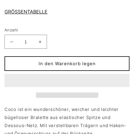
GRÖSSENTABELLE
Anzahl
Verringere
Erhöhe
die
die
Menge
Menge
für
für
In den Warenkorb legen
Spitzen-
Spitzen-
Bralette
Bralette
COCO
COCO
Coco ist ein wunderschöner, weicher und leichter
bügelloser Bralette aus elastischer Spitze und
Dessous-Netz. Mit verstellbaren Trägern und Haken-
und Ösenverschluss auf der Rückseite.