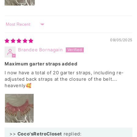
Sort by
09/05/2025
Brandee Bornagain
Maximum garter straps added
I now have a total of 20 garter straps, including re-
adjusted back straps at the closure of the belt….
heavenly🥰
>>
Coco'sRetroCloset
replied: