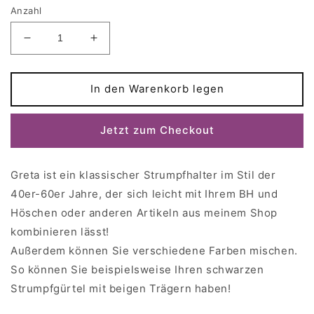
Anzahl
Verringere
Erhöhe
die
die
Menge
Menge
für
für
In den Warenkorb legen
GRETA
GRETA
Strumpfgürtel
Strumpfgürtel
Jetzt zum Checkout
mit
mit
4,
4,
6,
6,
Greta ist ein klassischer Strumpfhalter im Stil der
8
8
oder
oder
40er-60er Jahre, der sich leicht mit Ihrem BH und
10
10
Höschen oder anderen Artikeln aus meinem Shop
Strapsen
Strapsen
kombinieren lässt!
Außerdem können Sie verschiedene Farben mischen.
So können Sie beispielsweise Ihren schwarzen
Strumpfgürtel mit beigen Trägern haben!