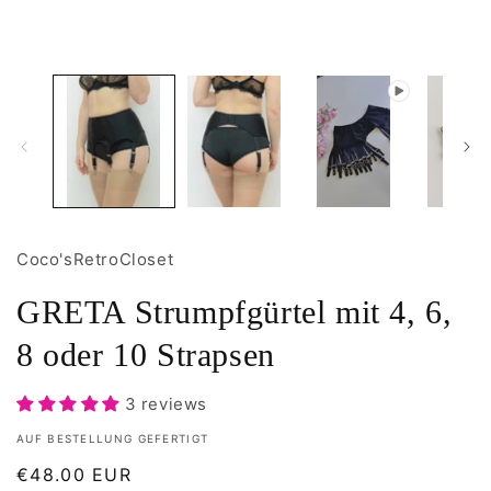
M
Modal
ö
öffnen
Coco'sRetroCloset
GRETA Strumpfgürtel mit 4, 6,
8 oder 10 Strapsen
3 reviews
AUF BESTELLUNG GEFERTIGT
Normaler
€48.00 EUR