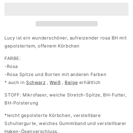
Viertelcup-
Viertelcup-
BH
BH
aus
aus
Rosa
Rosa
Spitze
Spitze
Lucy ist ein wunderschöner, aufreizender rosa BH mit
gepolstertem, offenem Körbchen
FARBE:
-Rosa
-Rosa Spitze und Borten mit anderen Farben
* auch in
Schwarz
,
Weiß
,
Beige
erhältlich
STOFF: Mikrofaser, weiche Stretch-Spitze, BH-Futter,
BH-Polsterung
*leicht gepolsterte Körbchen, verstellbare
Schultergurte, weiches Gummiband und verstellbarer
Haken-Ösenverschluss.