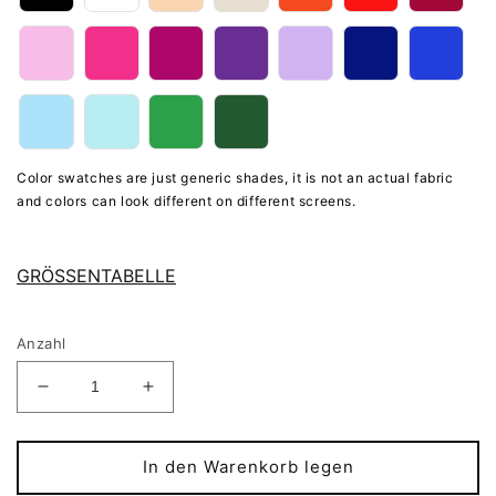
Color swatches are just generic shades, it is not an actual fabric
and colors can look different on different screens.
GRÖSSENTABELLE
Anzahl
Verringere
Erhöhe
die
die
Menge
Menge
für
für
In den Warenkorb legen
LUCY-
LUCY-