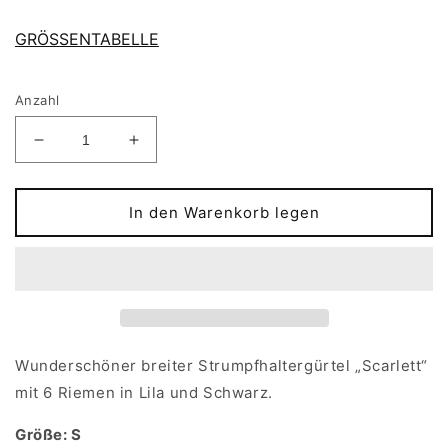
GRÖSSENTABELLE
Anzahl
Verringere
Erhöhe
die
die
Menge
Menge
für
für
In den Warenkorb legen
Lila
Lila
Strumpfgürtel
Strumpfgürtel
SCARLETT
SCARLETT
Größe
Größe
S
S
Wunderschöner breiter Strumpfhaltergürtel „Scarlett“
mit 6 Riemen in Lila und Schwarz.
Größe: S