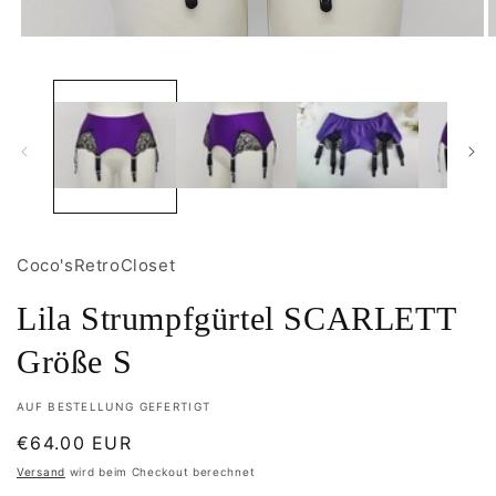
M
Medien
2
1
i
in
M
Modal
ö
öffnen
Coco'sRetroCloset
Lila Strumpfgürtel SCARLETT
Größe S
AUF BESTELLUNG GEFERTIGT
Normaler
€64.00 EUR
Preis
Versand
wird beim Checkout berechnet