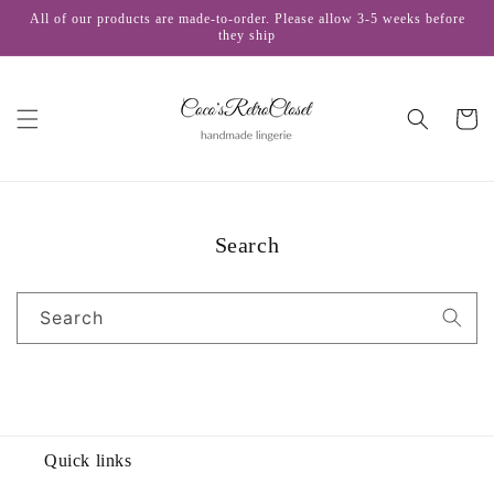
Skip to
All of our products are made-to-order. Please allow 3-5 weeks before
content
they ship
Cart
Search
Search
Quick links